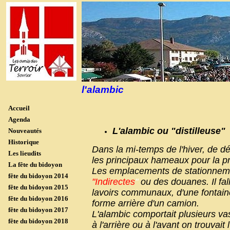
l'alambic
Accueil
Agenda
L'alambic ou "distilleuse"
Nouveautés
Historique
Dans la mi-temps de l'hiver, de d
Les lieudits
les principaux hameaux pour la pro
La fête du bidoyon
Les emplacements de stationnement
fête du bidoyon 2014
"Indirectes
"
ou des douanes. Il fall
fête du bidoyon 2015
lavoirs communaux, d'une fontaine
fête du bidoyon 2016
forme arrière d'un camion.
fête du bidoyon 2017
L'alambic comportait plusieurs vase
fête du bidoyon 2018
à l'arrière ou à l'avant on trouva